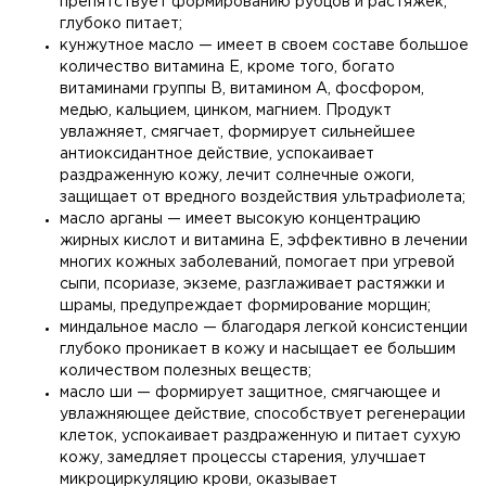
препятствует формированию рубцов и растяжек,
глубоко питает;
кунжутное масло — имеет в своем составе большое
количество витамина Е, кроме того, богато
витаминами группы В, витамином А, фосфором,
медью, кальцием, цинком, магнием. Продукт
увлажняет, смягчает, формирует сильнейшее
антиоксидантное действие, успокаивает
раздраженную кожу, лечит солнечные ожоги,
защищает от вредного воздействия ультрафиолета;
масло арганы — имеет высокую концентрацию
жирных кислот и витамина Е, эффективно в лечении
многих кожных заболеваний, помогает при угревой
сыпи, псориазе, экземе, разглаживает растяжки и
шрамы, предупреждает формирование морщин;
миндальное масло — благодаря легкой консистенции
глубоко проникает в кожу и насыщает ее большим
количеством полезных веществ;
масло ши — формирует защитное, смягчающее и
увлажняющее действие, способствует регенерации
клеток, успокаивает раздраженную и питает сухую
кожу, замедляет процессы старения, улучшает
микроциркуляцию крови, оказывает